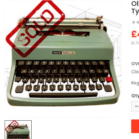
Ol
Ty
£
Ex T
OV
Cla
Reg
Qt