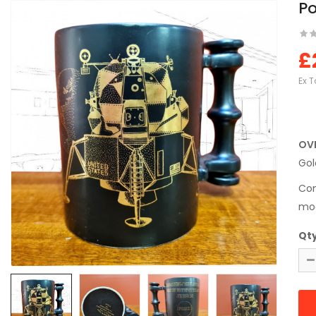
Po
£
Ex T
OV
Gol
Com
moo
Qt