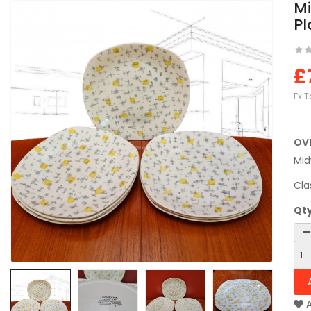
Mi
Pl
£
Ex T
OV
Mid
Cla
Qt
A