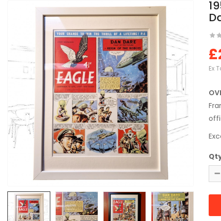
19
Da
£
Ex T
OV
Fra
off
Exc
Qt