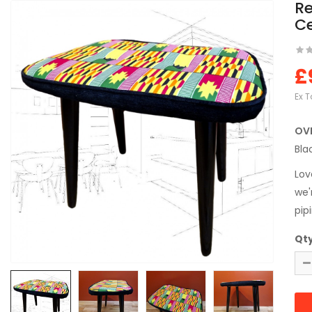
Re
Ce
£
Ex T
OV
Bla
Lov
we'
pipi
Qt