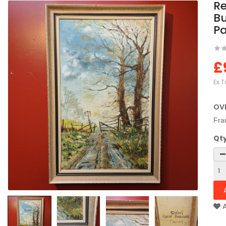
Re
B
Pa
£
Ex T
OV
Fra
Qt
A