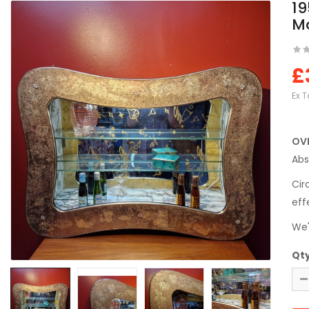
19
M
£
Ex T
OV
Abs
Cir
eff
We'
Qt