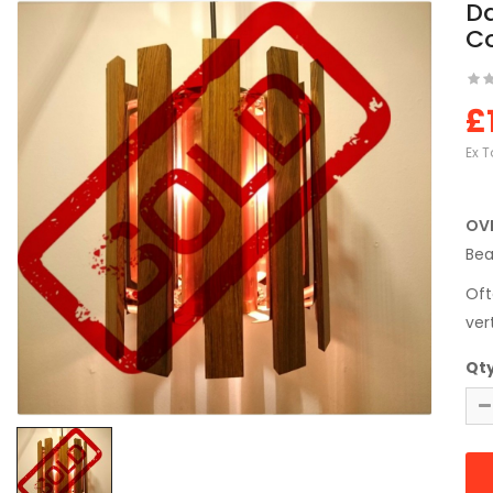
D
Co
£
Ex T
OV
Bea
Oft
ver
Qt