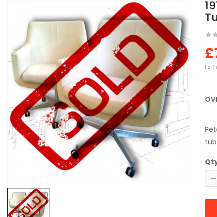
19
Tu
£
Ex T
OV
##
Pet
tub
Qt